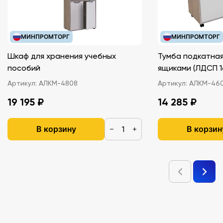
МИНПРОМТОРГ
МИНПРОМТОРГ
Шкаф для хранения учебных
Тумба подкатная
пособий
ящиками (ЛДС
Артикул:
АЛКМ-4808
Артикул:
АЛКМ-46
19 195 ₽
14 285 ₽
В корзину
В корзин
−
+