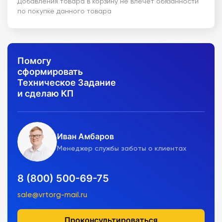
Добавления товара в корзину не влечет обязанности
по покупке данного товара
Помогу
сформировать
Техническое Задание
и сделаю КП
Иван Амбаров
Менеджер службы заботы о клиентах
8 (800) 500-69-75
sale@vrtorg-mail.ru
Проконсультироваться