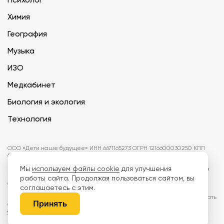
Химия
География
Музыка
ИЗО
Медкабинет
Биология и экология
Технология
ООО «Дети наше будущее» ИНН 6671165273 ОГРН 1216600030250 КПП
667101001 БИК 046577674
Мы
используем файлы cookie
для улучшения
Информация на сайте не является публичной офертой. Изображения
могут отличаться от поставляемых товаров. Поставщик оставляет за
работы сайта. Продолжая пользоваться сайтом, вы
собой право изменить цены и характеристики товаров без
соглашаетесь с этим.
предварительного уведомления заказчика, если это не влияет на
качество поставляемой продукции. Мы используем cookie, чтобы делать
Принять
сайт лучше. Пользуясь сайтом, вы соглашаетесь с
правилами
обработки персональных данных и политикой конфиденциальности.