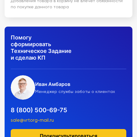
Добавления товара в корзину не влечет обязанности
по покупке данного товара
Помогу
сформировать
Техническое Задание
и сделаю КП
Иван Амбаров
Менеджер службы заботы о клиентах
8 (800) 500-69-75
sale@vrtorg-mail.ru
Проконсультироваться