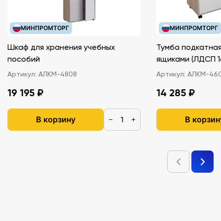
МИНПРОМТОРГ
МИНПРОМТОРГ
Шкаф для хранения учебных
Тумба подкатная
пособий
ящиками (ЛДС
Артикул:
АЛКМ-4808
Артикул:
АЛКМ-46
19 195 ₽
14 285 ₽
В корзину
В корзин
−
+