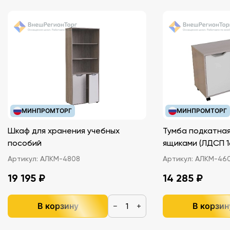
МИНПРОМТОРГ
МИНПРОМТОРГ
Шкаф для хранения учебных
Тумба подкатная
пособий
ящиками (ЛДС
Артикул:
АЛКМ-4808
Артикул:
АЛКМ-46
19 195 ₽
14 285 ₽
В корзину
В корзин
−
+