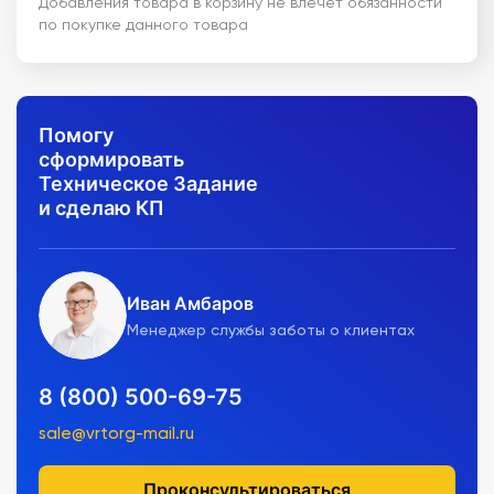
Добавления товара в корзину не влечет обязанности
по покупке данного товара
Помогу
сформировать
Техническое Задание
и сделаю КП
Иван Амбаров
Менеджер службы заботы о клиентах
8 (800) 500-69-75
sale@vrtorg-mail.ru
Проконсультироваться