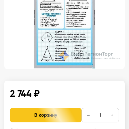
2 744 ₽
−
+
В корзину