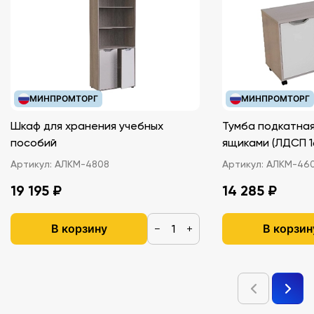
МИНПРОМТОРГ
МИНПРОМТОРГ
Шкаф для хранения учебных
Тумба подкатная
пособий
ящиками (ЛДС
Артикул:
АЛКМ-4808
Артикул:
АЛКМ-46
19 195 ₽
14 285 ₽
В корзину
В корзин
−
+