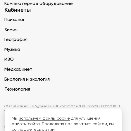
Компьютерное оборудование
Кабинеты
Психолог
Химия
География
Музыка
ИЗО
Медкабинет
Биология и экология
Технология
ООО «Дети наше будущее» ИНН 6671165273 ОГРН 1216600030250 КПП
667101001 БИК 046577674
Мы
используем файлы cookie
для улучшения
Информация на сайте не является публичной офертой. Изображения
могут отличаться от поставляемых товаров. Поставщик оставляет за
работы сайта. Продолжая пользоваться сайтом, вы
собой право изменить цены и характеристики товаров без
соглашаетесь с этим.
предварительного уведомления заказчика, если это не влияет на