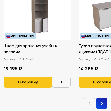
МИНПРОМТОРГ
МИНПРОМТОРГ
Шкаф для хранения учебных
Тумба подкатная
пособий
ящиками (ЛДС
Артикул:
АЛКМ-4808
Артикул:
АЛКМ-46
19 195 ₽
14 285 ₽
В корзину
В корзин
−
+