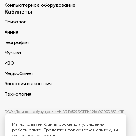
Компьютерное оборудование
Кабинеты
Психолог
Химия
География
Музыка
ИЗО
Медкабинет
Биология и экология
Технология
ООО «Дети наше будущее» ИНН 6671165273 ОГРН 1216600030250 КПП
667101001 БИК 046577674
Мы
используем файлы cookie
для улучшения
Информация на сайте не является публичной офертой. Изображения
могут отличаться от поставляемых товаров. Поставщик оставляет за
работы сайта. Продолжая пользоваться сайтом, вы
собой право изменить цены и характеристики товаров без
соглашаетесь с этим.