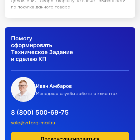
Добавления товара в корзину не влечет обязанности
по покупке данного товара
Помогу
сформировать
Техническое Задание
и сделаю КП
Иван Амбаров
Менеджер службы заботы о клиентах
8 (800) 500-69-75
sale@vrtorg-mail.ru
Проконсультироваться