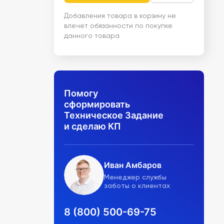
Добавления товара в корзину не
влечет обязанности по покупке
данного товара
Помогу
сформировать
Техническое Задание
и сделаю КП
Иван Амбаров
Менеджер службы
заботы о клиентах
8 (800) 500-69-75