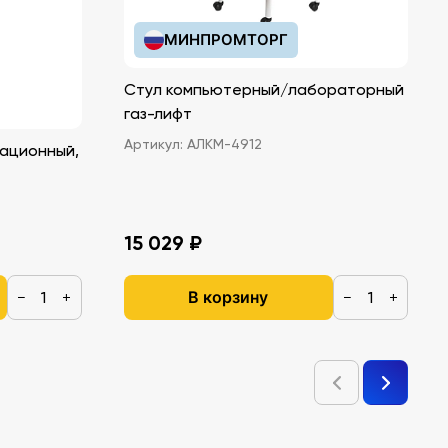
МИНПРОМТОРГ
Стул компьютерный/лабораторный
газ-лифт
Артикул:
АЛКМ-4912
ационный,
15 029 ₽
В корзину
−
+
−
+