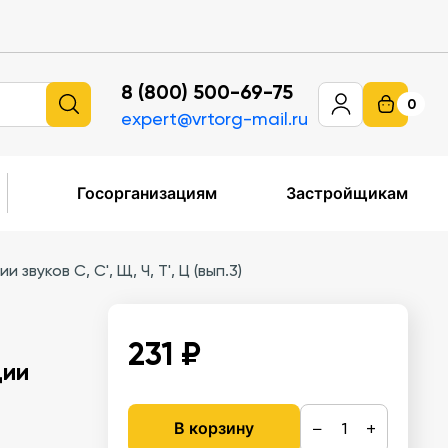
8 (800) 500-69-75
0
expert@vrtorg-mail.ru
Госорганизациям
Застройщикам
уков С, С', Щ, Ч, Т', Ц (вып.3)
231 ₽
ции
−
+
В корзину