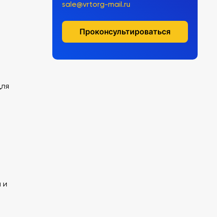
sale@vrtorg-mail.ru
Проконсультироваться
для
 и