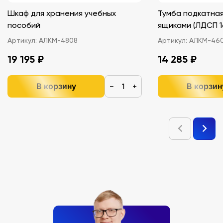
Шкаф для хранения учебных
Тумба подкатная
пособий
ящиками (ЛДС
Артикул:
АЛКМ-4808
Артикул:
АЛКМ-46
19 195 ₽
14 285 ₽
В корзину
В корзин
−
+