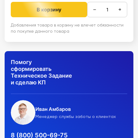
−
+
В корзину
Добавления товара в корзину не влечет обязанности
по покупке данного товара
Помогу
сформировать
Техническое Задание
и сделаю КП
Иван Амбаров
Менеджер службы заботы о клиентах
8 (800) 500-69-75