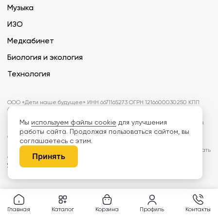
Музыка
ИЗО
Медкабинет
Биология и экология
Технология
ООО «Дети наше будущее» ИНН 6671165273 ОГРН 1216600030250 КПП
667101001 БИК 046577674
Мы
используем файлы cookie
для улучшения
Информация на сайте не является публичной офертой. Изображения
могут отличаться от поставляемых товаров. Поставщик оставляет за
работы сайта. Продолжая пользоваться сайтом, вы
собой право изменить цены и характеристики товаров без
соглашаетесь с этим.
предварительного уведомления заказчика, если это не влияет на
качество поставляемой продукции. Мы используем cookie, чтобы делать
Принять
сайт лучше. Пользуясь сайтом, вы соглашаетесь с
правилами
обработки персональных данных и политикой конфиденциальности.
Главная
Каталог
Корзина
Профиль
Контакты