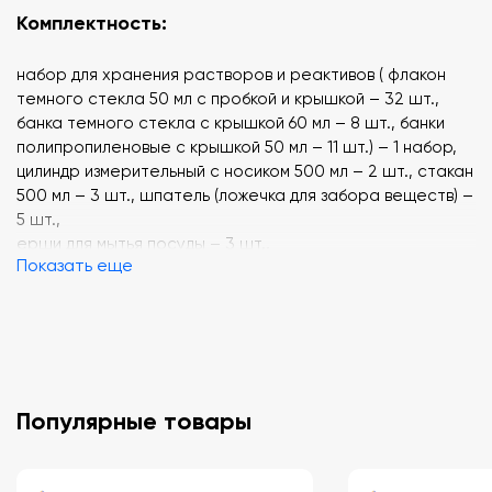
Комплектность:
набор для хранения растворов и реактивов ( флакон
темного стекла 50 мл с пробкой и крышкой – 32 шт.,
банка темного стекла с крышкой 60 мл – 8 шт., банки
полипропиленовые с крышкой 50 мл – 11 шт.) – 1 набор,
цилиндр измерительный с носиком 500 мл – 2 шт., стакан
500 мл – 3 шт., шпатель (ложечка для забора веществ) –
5 шт.,
ерши для мытья посуды – 3 шт.,
Показать еще
халат – 1 шт.,
резиновые перчатки – 1 пара,
защитные очки – 1 шт.,
руководство по эксплуатации – 1 шт.
Популярные товары