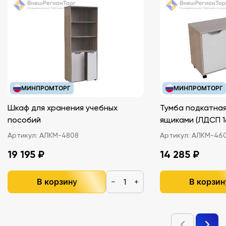
МИНПРОМТОРГ
МИНПРОМТОРГ
Шкаф для хранения учебных
Тумба подкатная
пособий
ящиками (ЛДС
Артикул:
АЛКМ-4808
Артикул:
АЛКМ-46
19 195 ₽
14 285 ₽
В корзину
В корзин
−
+