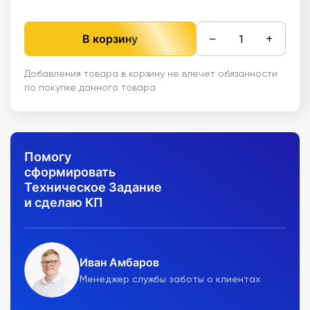
−
+
В корзину
Добавления товара в корзину не влечет обязанности
по покупке данного товара
Помогу
сформировать
Техническое Задание
и сделаю КП
Иван Амбаров
Менеджер службы заботы о клиентах