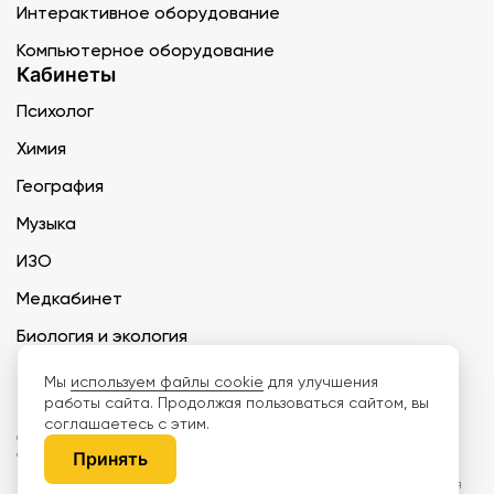
Интерактивное оборудование
Компьютерное оборудование
Кабинеты
Психолог
Химия
География
Музыка
ИЗО
Медкабинет
Биология и экология
Технология
Мы
используем файлы cookie
для улучшения
работы сайта. Продолжая пользоваться сайтом, вы
соглашаетесь с этим.
ООО «Дети наше будущее» ИНН 6671165273 ОГРН 1216600030250 КПП
667101001 БИК 046577674
Принять
Информация на сайте не является публичной офертой. Изображения