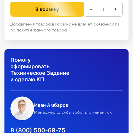
−
+
В корзину
Добавления товара в корзину не влечет обязанности
по покупке данного товара
Помогу
сформировать
Техническое Задание
и сделаю КП
Иван Амбаров
Менеджер службы заботы о клиентах
8 (800) 500-69-75