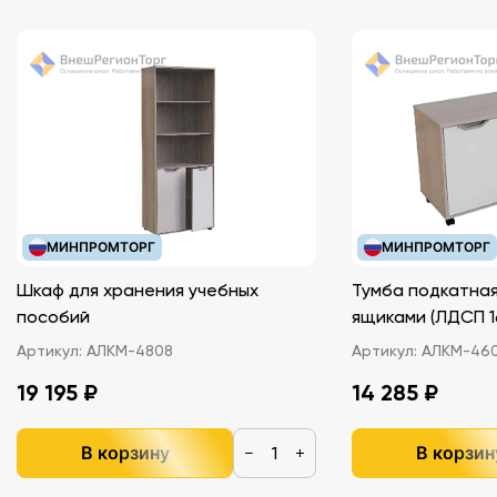
МИНПРОМТОРГ
МИНПРОМТОРГ
Шкаф для хранения учебных
Тумба подкатная
пособий
ящиками (ЛДС
Артикул:
АЛКМ-4808
Артикул:
АЛКМ-46
19 195 ₽
14 285 ₽
В корзину
В корзин
−
+