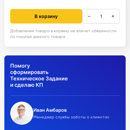
−
+
В корзину
Добавления товара в корзину не влечет обязанности
по покупке данного товара
Помогу
сформировать
Техническое Задание
и сделаю КП
Иван Амбаров
Менеджер службы заботы о клиентах