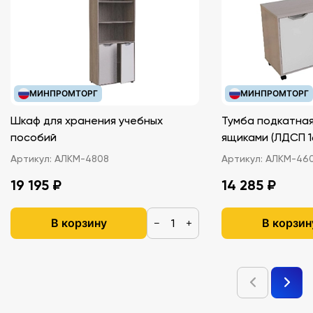
МИНПРОМТОРГ
МИНПРОМТОРГ
Шкаф для хранения учебных
Тумба подкатная
пособий
ящиками (ЛДС
Артикул:
АЛКМ-4808
Артикул:
АЛКМ-46
19 195 ₽
14 285 ₽
В корзину
В корзин
−
+