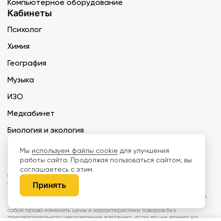
Компьютерное оборудование
Кабинеты
Психолог
Химия
География
Музыка
ИЗО
Медкабинет
Биология и экология
Технология
Мы
используем файлы cookie
для улучшения
работы сайта. Продолжая пользоваться сайтом, вы
соглашаетесь с этим.
ООО «Дети наше будущее» ИНН 6671165273 ОГРН 1216600030250 КПП
667101001 БИК 046577674
Принять
Информация на сайте не является публичной офертой. Изображения
могут отличаться от поставляемых товаров. Поставщик оставляет за
собой право изменить цены и характеристики товаров без
предварительного уведомления заказчика, если это не влияет на