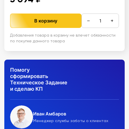
−
+
В корзину
Добавления товара в корзину не влечет обязанности
по покупке данного товара
Помогу
сформировать
Техническое Задание
и сделаю КП
Иван Амбаров
Менеджер службы заботы о клиентах