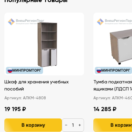
МИНПРОМТОРГ
МИНПРОМТОРГ
Шкаф для хранения учебных
Тумба подкатная
пособий
ящиками (ЛДС
Артикул:
АЛКМ-4808
Артикул:
АЛКМ-46
19 195 ₽
14 285 ₽
В корзину
В корзин
−
+