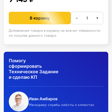
−
+
В корзину
Добавления товара в корзину не влечет обязанности
по покупке данного товара
Помогу
сформировать
Техническое Задание
и сделаю КП
Иван Амбаров
Менеджер службы заботы о клиентах