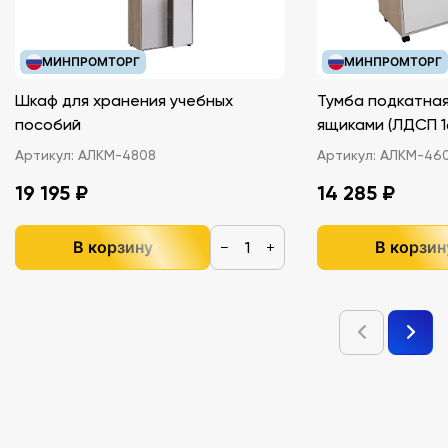
МИНПРОМТОРГ
МИНПРОМТОРГ
Шкаф для хранения учебных
Тумба подкатная
пособий
ящиками (ЛДС
Артикул:
АЛКМ-4808
Артикул:
АЛКМ-46
19 195 ₽
14 285 ₽
В корзину
В корзин
−
+