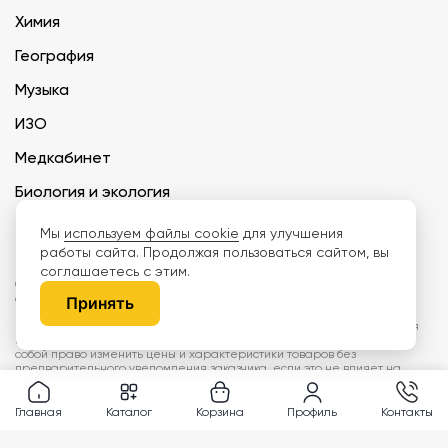
Химия
География
Музыка
ИЗО
Медкабинет
Биология и экология
Технология
Мы
используем файлы cookie
для улучшения
работы сайта. Продолжая пользоваться сайтом, вы
соглашаетесь с этим.
ООО «Дети наше будущее» ИНН 6671165273 ОГРН 1216600030250 КПП
667101001 БИК 046577674
Принять
Информация на сайте не является публичной офертой. Изображения
могут отличаться от поставляемых товаров. Поставщик оставляет за
собой право изменить цены и характеристики товаров без
предварительного уведомления заказчика, если это не влияет на
качество поставляемой продукции. Мы используем cookie, чтобы делать
сайт лучше. Пользуясь сайтом, вы соглашаетесь с
правилами
обработки персональных данных и политикой конфиденциальности.
Главная
Каталог
Корзина
Профиль
Контакты