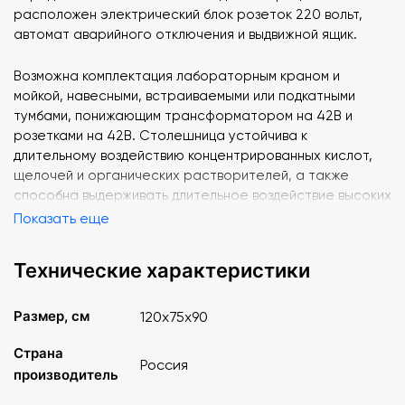
расположен электрический блок розеток 220 вольт,
автомат аварийного отключения и выдвижной ящик.
Возможна комплектация лабораторным краном и
мойкой, навесными, встраиваемыми или подкатными
тумбами, понижающим трансформатором на 42В и
розетками на 42В. Столешница устойчива к
длительному воздействию концентрированных кислот,
щелочей и органических растворителей, а также
способна выдерживать длительное воздействие высоких
температур.
Показать еще
Большие размеры рабочей поверхности позволяют
Технические характеристики
устанавливать и подключать при необходимости к
электропитанию различное демонстрационное
Размер, см
120х75х90
лабораторное оборудование, показывать
демонстрационные опыты по курсу химии.
Страна
Россия
производитель
Столешница - керамогранит, по контуру
противопроливочный бортик. 1 ящик, кнопка аварийного