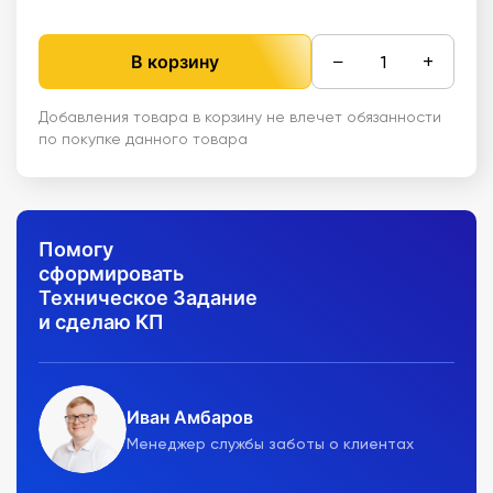
−
+
В корзину
Добавления товара в корзину не влечет обязанности
по покупке данного товара
Помогу
сформировать
Техническое Задание
и сделаю КП
Иван Амбаров
Менеджер службы заботы о клиентах