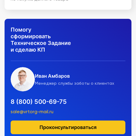
Помогу
сформировать
Техническое Задание
и сделаю КП
Иван Амбаров
Менеджер службы заботы о клиентах
8 (800) 500-69-75
sale@vrtorg-mail.ru
Проконсультироваться