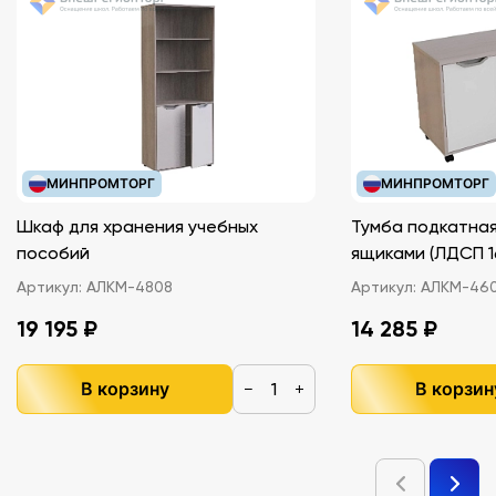
МИНПРОМТОРГ
МИНПРОМТОРГ
Шкаф для хранения учебных
Тумба подкатная
пособий
ящиками (ЛДС
Артикул:
АЛКМ-4808
Артикул:
АЛКМ-46
19 195 ₽
14 285 ₽
В корзину
В корзин
−
+