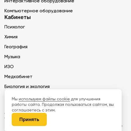
Интерактивное оборудование
Компьютерное оборудование
Кабинеты
Психолог
Химия
География
Музыка
ИЗО
Медкабинет
Биология и экология
Технология
Мы
используем файлы cookie
для улучшения
работы сайта. Продолжая пользоваться сайтом, вы
соглашаетесь с этим.
ООО «Дети наше будущее» ИНН 6671165273 ОГРН 1216600030250 КПП
667101001 БИК 046577674
Принять
Информация на сайте не является публичной офертой. Изображения
могут отличаться от поставляемых товаров. Поставщик оставляет за