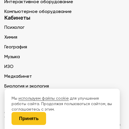
Интерактивное оборудование
Компьютерное оборудование
Кабинеты
Психолог
Химия
География
Музыка
ИЗО
Медкабинет
Биология и экология
Технология
Мы
используем файлы cookie
для улучшения
работы сайта. Продолжая пользоваться сайтом, вы
соглашаетесь с этим.
ООО «Дети наше будущее» ИНН 6671165273 ОГРН 1216600030250 КПП
667101001 БИК 046577674
Принять
Информация на сайте не является публичной офертой. Изображения
могут отличаться от поставляемых товаров. Поставщик оставляет за