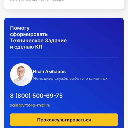
Помогу
сформировать
Техническое Задание
и сделаю КП
Иван Амбаров
Менеджер службы заботы о клиентах
8 (800) 500-69-75
sale@vrtorg-mail.ru
Проконсультироваться