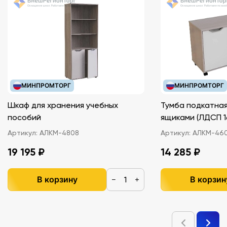
МИНПРОМТОРГ
МИНПРОМТОРГ
Шкаф для хранения учебных
Тумба подкатная
пособий
ящиками (ЛДС
Артикул:
АЛКМ-4808
Артикул:
АЛКМ-46
19 195 ₽
14 285 ₽
В корзину
В корзин
−
+