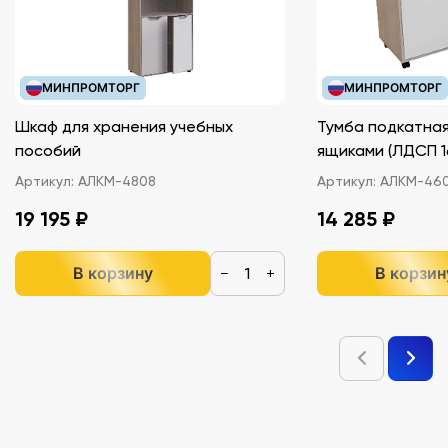
МИНПРОМТОРГ
МИНПРОМТОРГ
Шкаф для хранения учебных
Тумба подкатная
пособий
ящиками (ЛДС
Артикул:
АЛКМ-4808
Артикул:
АЛКМ-46
19 195 ₽
14 285 ₽
В корзину
В корзин
−
+