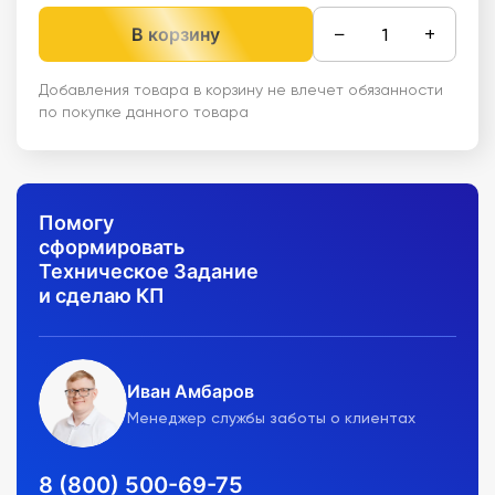
−
+
В корзину
Добавления товара в корзину не влечет обязанности
по покупке данного товара
Помогу
сформировать
Техническое Задание
и сделаю КП
Иван Амбаров
Менеджер службы заботы о клиентах
8 (800) 500-69-75