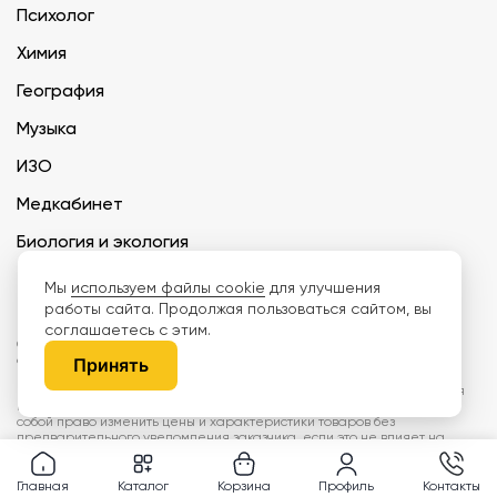
Психолог
Химия
География
Музыка
ИЗО
Медкабинет
Биология и экология
Технология
Мы
используем файлы cookie
для улучшения
работы сайта. Продолжая пользоваться сайтом, вы
соглашаетесь с этим.
ООО «Дети наше будущее» ИНН 6671165273 ОГРН 1216600030250 КПП
667101001 БИК 046577674
Принять
Информация на сайте не является публичной офертой. Изображения
могут отличаться от поставляемых товаров. Поставщик оставляет за
собой право изменить цены и характеристики товаров без
предварительного уведомления заказчика, если это не влияет на
качество поставляемой продукции. Мы используем cookie, чтобы делать
сайт лучше. Пользуясь сайтом, вы соглашаетесь с
правилами
обработки персональных данных и политикой конфиденциальности.
Главная
Каталог
Корзина
Профиль
Контакты