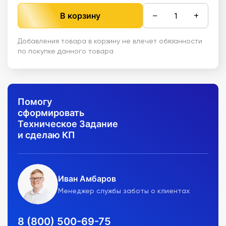
−
+
В корзину
Добавления товара в корзину не влечет обязанности
по покупке данного товара
Помогу
сформировать
Техническое Задание
и сделаю КП
Иван Амбаров
Менеджер службы заботы о клиентах
8 (800) 500-69-75