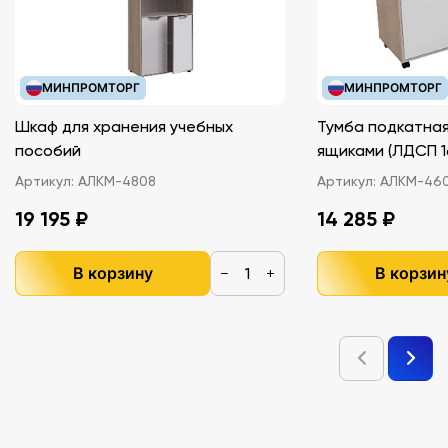
МИНПРОМТОРГ
МИНПРОМТОРГ
Шкаф для хранения учебных
Тумба подкатная
пособий
ящиками (ЛДС
Артикул:
АЛКМ-4808
Артикул:
АЛКМ-46
19 195 ₽
14 285 ₽
В корзину
В корзин
−
+