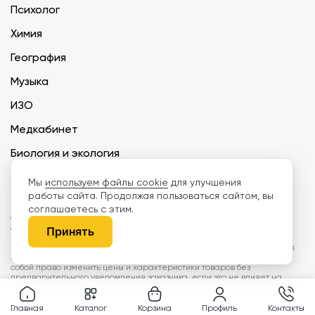
Психолог
Химия
География
Музыка
ИЗО
Медкабинет
Биология и экология
Технология
Мы
используем файлы cookie
для улучшения
работы сайта. Продолжая пользоваться сайтом, вы
соглашаетесь с этим.
ООО «Дети наше будущее» ИНН 6671165273 ОГРН 1216600030250 КПП
667101001 БИК 046577674
Принять
Информация на сайте не является публичной офертой. Изображения
могут отличаться от поставляемых товаров. Поставщик оставляет за
собой право изменить цены и характеристики товаров без
предварительного уведомления заказчика, если это не влияет на
качество поставляемой продукции. Мы используем cookie, чтобы делать
сайт лучше. Пользуясь сайтом, вы соглашаетесь с
правилами
обработки персональных данных и политикой конфиденциальности.
Главная
Каталог
Корзина
Профиль
Контакты