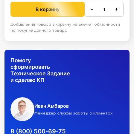
−
+
В корзину
Добавления товара в корзину не влечет обязанности
по покупке данного товара
Помогу
сформировать
Техническое Задание
и сделаю КП
Иван Амбаров
Менеджер службы заботы о клиентах
8 (800) 500-69-75