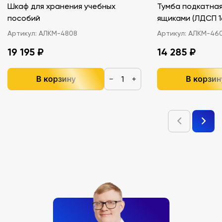
Шкаф для хранения учебных
Тумба подкатная
пособий
ящиками (ЛДС
Артикул:
АЛКМ-4808
Артикул:
АЛКМ-46
19 195 ₽
14 285 ₽
В корзину
В корзин
−
+