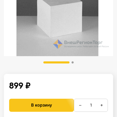
899 ₽
−
+
В корзину