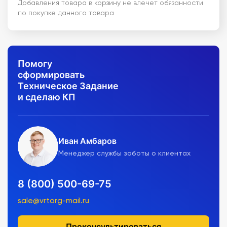
Добавления товара в корзину не влечет обязанности
по покупке данного товара
Помогу
сформировать
Техническое Задание
и сделаю КП
Иван Амбаров
Менеджер службы заботы о клиентах
8 (800) 500-69-75
sale@vrtorg-mail.ru
Проконсультироваться