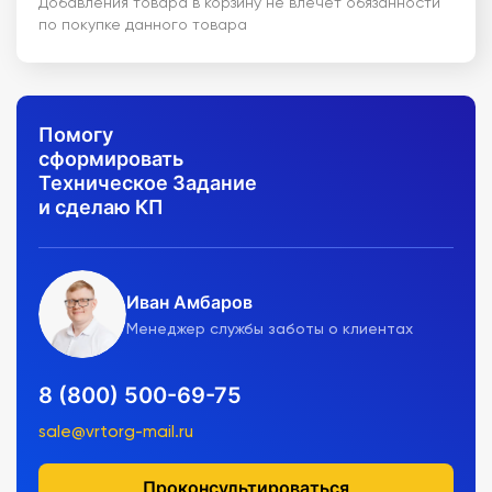
Добавления товара в корзину не влечет обязанности
по покупке данного товара
Помогу
сформировать
Техническое Задание
и сделаю КП
Иван Амбаров
Менеджер службы заботы о клиентах
8 (800) 500-69-75
sale@vrtorg-mail.ru
Проконсультироваться