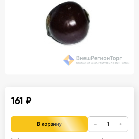
161 ₽
−
+
В корзину