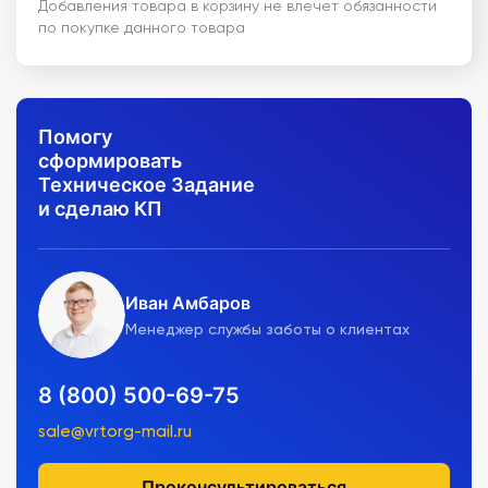
Добавления товара в корзину не влечет обязанности
по покупке данного товара
Помогу
сформировать
Техническое Задание
и сделаю КП
Иван Амбаров
Менеджер службы заботы о клиентах
8 (800) 500-69-75
sale@vrtorg-mail.ru
Проконсультироваться