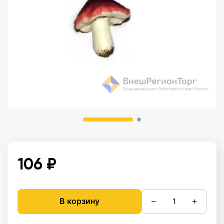
106 ₽
−
+
В корзину