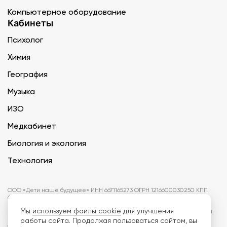
Компьютерное оборудование
Кабинеты
Психолог
Химия
География
Музыка
ИЗО
Медкабинет
Биология и экология
Технология
ООО «Дети наше будущее» ИНН 6671165273 ОГРН 1216600030250 КПП
667101001 БИК 046577674
Мы
используем файлы cookie
для улучшения
Информация на сайте не является публичной офертой. Изображения
могут отличаться от поставляемых товаров. Поставщик оставляет за
работы сайта. Продолжая пользоваться сайтом, вы
собой право изменить цены и характеристики товаров без