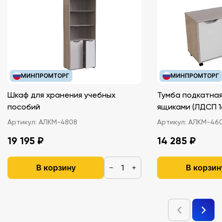
МИНПРОМТОРГ
МИНПРОМТОРГ
Шкаф для хранения учебных
Тумба подкатная
пособий
ящиками (ЛДС
Артикул:
АЛКМ-4808
Артикул:
АЛКМ-46
19 195 ₽
14 285 ₽
В корзину
В корзин
−
+