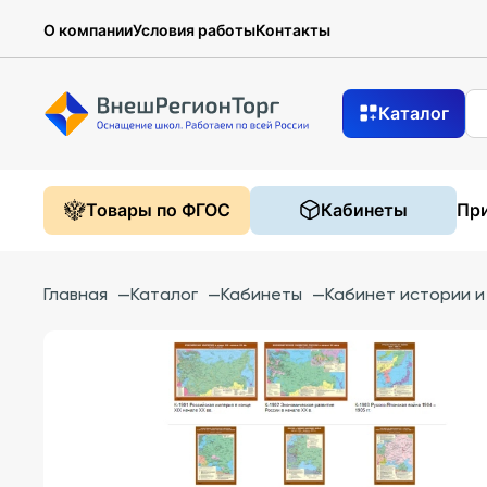
О компании
Условия работы
Контакты
Каталог
Товары по ФГОС
Кабинеты
При
Главная
—
Каталог
—
Кабинеты
—
Кабинет истории 