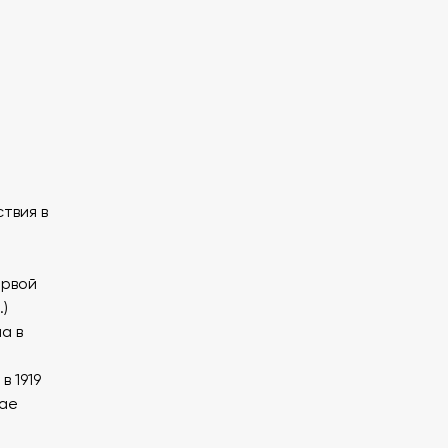
ствия в
ервой
.)
а в
в 1919
тае