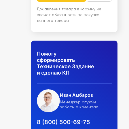
Добавления товара в корзину не
влечет обязанности по покупке
данного товара
Помогу
сформировать
Техническое Задание
и сделаю КП
Иван Амбаров
Менеджер службы
заботы о клиентах
8 (800) 500-69-75