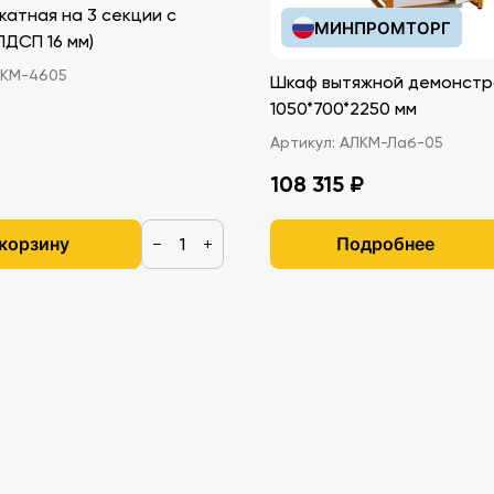
катная на 3 секции с
МИНПРОМТОРГ
иками (ЛДСП 16 мм)
КМ-4605
Шкаф вытяжной демонстр
1050*700*2250 мм
Артикул:
АЛКМ-Лаб-05
108 315 ₽
 корзину
Подробнее
−
+