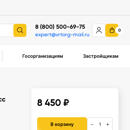
8 (800) 500-69-75
0
expert@vrtorg-mail.ru
Госорганизациям
Застройщикам
сс
8 450 ₽
−
+
В корзину