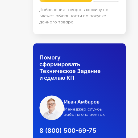
Добавления товара в корзину не
влечет обязанности по покупке
данного товара
Помогу
сформировать
Техническое Задание
и сделаю КП
Иван Амбаров
Менеджер службы
заботы о клиентах
8 (800) 500-69-75