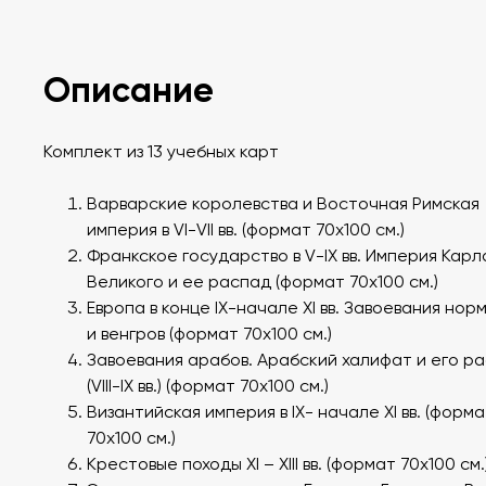
Описание
Комплект из 13 учебных карт
Варварские королевства и Восточная Римская
империя в VI-VII вв. (формат 70х100 см.)
Франкское государство в V-IX вв. Империя Карл
Великого и ее распад (формат 70х100 см.)
Европа в конце IX-начале XI вв. Завоевания нор
и венгров (формат 70х100 см.)
Завоевания арабов. Арабский халифат и его р
(VIII-IX вв.) (формат 70х100 см.)
Византийская империя в IX- начале XI вв. (форм
70х100 см.)
Крестовые походы ХI – ХIII вв. (формат 70х100 см.