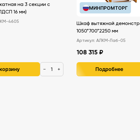
катная на 3 секции с
МИНПРОМТОРГ
иками (ЛДСП 16 мм)
КМ-4605
Шкаф вытяжной демонстр
1050*700*2250 мм
Артикул:
АЛКМ-Лаб-05
108 315 ₽
 корзину
Подробнее
−
+