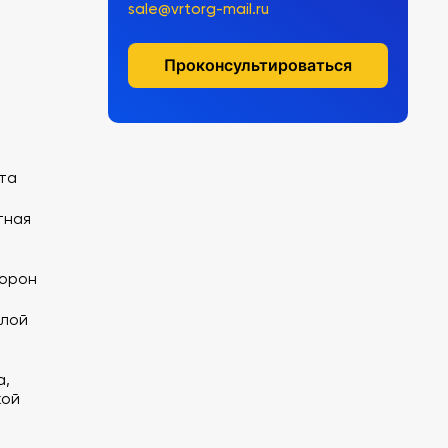
sale@vrtorg-mail.ru
Проконсультироваться
та
тная
торон
слой
а,
кой