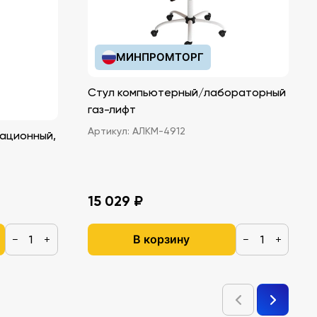
МИНПРОМТОРГ
Стул компьютерный/лабораторный
газ-лифт
Артикул:
АЛКМ-4912
ационный,
15 029 ₽
В корзину
−
+
−
+