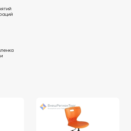
нятий
раций
пленка
ки