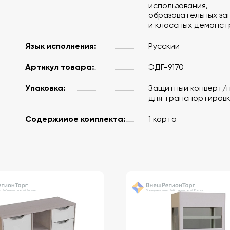
использования,
образовательных за
и классных демонст
Язык исполнения:
Русский
Артикул товара:
ЭДГ-9170
Упаковка:
Защитный конверт/
для транспортиров
Содержимое комплекта:
1 карта