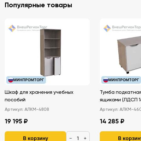
Популярные товары
МИНПРОМТОРГ
МИНПРОМТОРГ
Шкаф для хранения учебных
Тумба подкатная
пособий
ящиками (ЛДС
Артикул:
АЛКМ-4808
Артикул:
АЛКМ-46
19 195 ₽
14 285 ₽
В корзину
В корзин
−
+