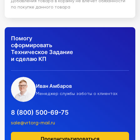
Добавления товара в корзину не влечет обязанности
по покупке данного товара
Помогу
сформировать
Техническое Задание
и сделаю КП
Иван Амбаров
Менеджер службы заботы о клиентах
8 (800) 500-69-75
sale@vrtorg-mail.ru
Проконсультироваться