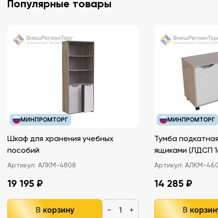
Популярные товары
МИНПРОМТОРГ
МИНПРОМТОРГ
Шкаф для хранения учебных
Тумба подкатная
пособий
ящиками (ЛДС
Артикул:
АЛКМ-4808
Артикул:
АЛКМ-46
19 195 ₽
14 285 ₽
В корзину
В корзин
−
+