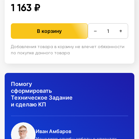
1 163 ₽
−
+
В корзину
Добавления товара в корзину не влечет обязанности
по покупке данного товара
Помогу
сформировать
Техническое Задание
и сделаю КП
Иван Амбаров
Менеджер службы заботы о клиентах