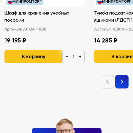
МИНПРОМТОРГ
МИНПРОМТОРГ
Шкаф для хранения учебных
Тумба подкатная
пособий
ящиками (ЛДС
Артикул:
АЛКМ-4808
Артикул:
АЛКМ-46
19 195 ₽
14 285 ₽
В корзину
В корзин
−
+