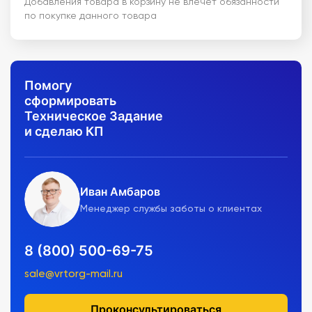
Добавления товара в корзину не влечет обязанности
по покупке данного товара
Помогу
сформировать
Техническое Задание
и сделаю КП
Иван Амбаров
Менеджер службы заботы о клиентах
8 (800) 500-69-75
sale@vrtorg-mail.ru
Проконсультироваться