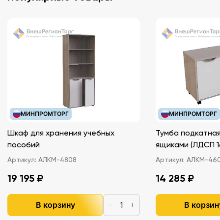
МИНПРОМТОРГ
МИНПРОМТОРГ
Шкаф для хранения учебных
Тумба подкатная
пособий
ящиками (ЛДС
Артикул:
АЛКМ-4808
Артикул:
АЛКМ-46
19 195 ₽
14 285 ₽
В корзину
В корзин
−
+