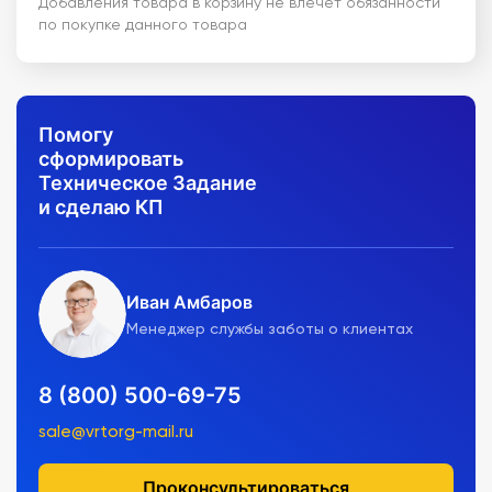
Добавления товара в корзину не влечет обязанности
по покупке данного товара
Помогу
сформировать
Техническое Задание
и сделаю КП
Иван Амбаров
Менеджер службы заботы о клиентах
8 (800) 500-69-75
sale@vrtorg-mail.ru
Проконсультироваться