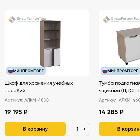
МИНПРОМТОРГ
МИНПРОМТОРГ
Шкаф для хранения учебных
Тумба подкатная
пособий
ящиками (ЛДС
Артикул:
АЛКМ-4808
Артикул:
АЛКМ-46
19 195 ₽
14 285 ₽
В корзину
В корзин
−
+