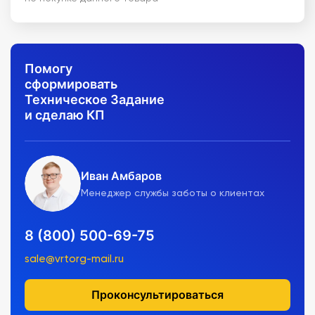
Помогу
сформировать
Техническое Задание
и сделаю КП
Иван Амбаров
Менеджер службы заботы о клиентах
8 (800) 500-69-75
sale@vrtorg-mail.ru
Проконсультироваться