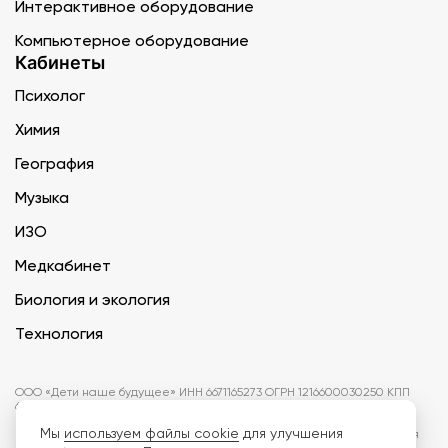
Интерактивное оборудование
Компьютерное оборудование
Кабинеты
Психолог
Химия
География
Музыка
ИЗО
Медкабинет
Биология и экология
Технология
ООО «Дети наше будущее» ИНН 6671165273 ОГРН 1216600030250 КПП
667101001 БИК 046577674
Мы
используем файлы cookie
для улучшения
Информация на сайте не является публичной офертой. Изображения
могут отличаться от поставляемых товаров. Поставщик оставляет за