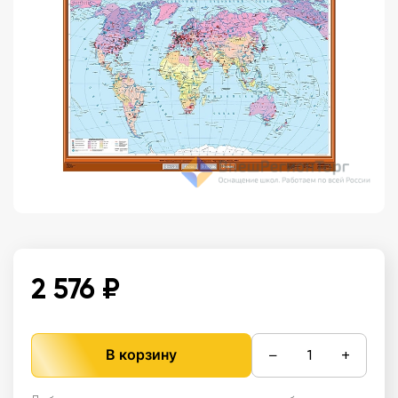
2 576 ₽
−
+
В корзину