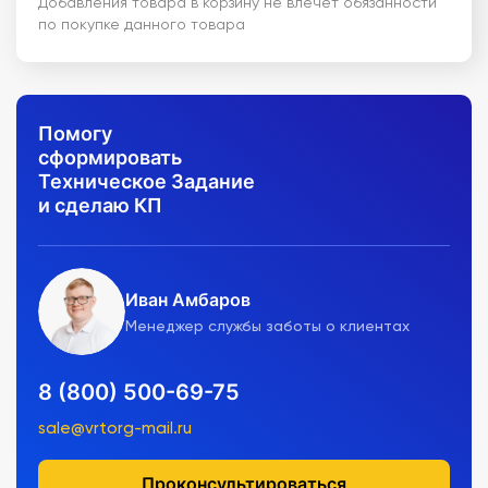
Добавления товара в корзину не влечет обязанности
по покупке данного товара
Помогу
сформировать
Техническое Задание
и сделаю КП
Иван Амбаров
Менеджер службы заботы о клиентах
8 (800) 500-69-75
sale@vrtorg-mail.ru
Проконсультироваться