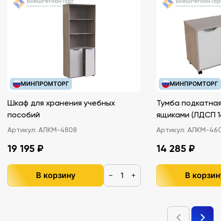
МИНПРОМТОРГ
МИНПРОМТОРГ
Шкаф для хранения учебных
Тумба подкатная
пособий
ящиками (ЛДС
Артикул:
АЛКМ-4808
Артикул:
АЛКМ-46
19 195 ₽
14 285 ₽
В корзину
В корзин
−
+