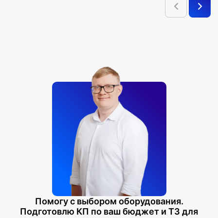
лаборатория. Электронные компоненты
Ящик № 8 тумбы. Средства измерения.
Ящик № 9 тумбы. Средства измерения цифровые
Ящик № 10 тумбы. Цифровые камеры. Источники питания.
Микроскоп
Ящик № 11 тумбы. Механика. Молекулярная физика и
термодинамика. Демонстрационное оборудование
Ящик № 12 тумбы. Электродинамика и электростатика.
Демонстрационное оборудование
Тумба пристенная: Полка №1. Демонстрационное
оборудование
Тумба пристенная: Полка №2. Демонстрационное
оборудование
Тумба пристенная: Полка №3. Демонстрационное
оборудование
Методические пособия на бумажном носителе
Помогу с выбором оборудования.
Подготовлю КП по ваш бюджет и ТЗ для