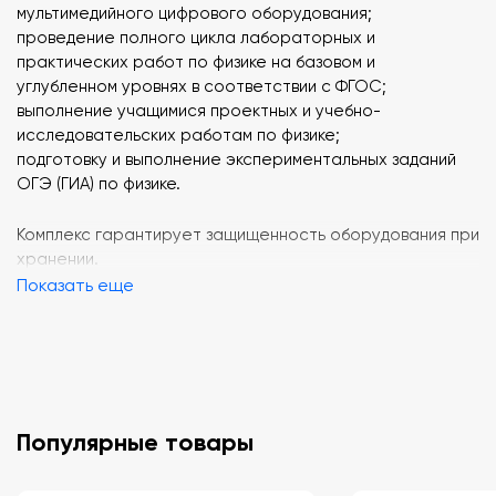
мультимедийного цифрового оборудования;
проведение полного цикла лабораторных и
практических работ по физике на базовом и
углубленном уровнях в соответствии с ФГОС;
выполнение учащимися проектных и учебно-
исследовательских работам по физике;
подготовку и выполнение экспериментальных заданий
ОГЭ (ГИА) по физике.
Комплекс гарантирует защищенность оборудования при
хранении.
Показать еще
Оборудование, входящее в состав Комплекса позволяет
выполнять демонстрации, лабораторные и
практические работы по физике предусмотренные
примерными программами ФГОС, экспериментальные
задания ОГЭ (ГИА), а также учебно-исследовательские
проекты. Выдвижные ящики и полки комплекса
Популярные товары
оборудованы системой предотвращающей выпадение
полном выдвижении и позволяющей полностью вынуть