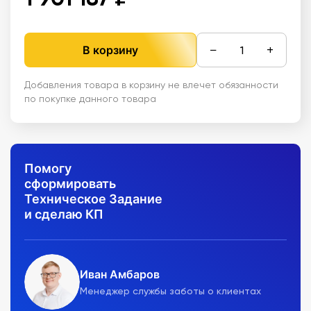
−
+
В корзину
Добавления товара в корзину не влечет обязанности
по покупке данного товара
Помогу
сформировать
Техническое Задание
и сделаю КП
Иван Амбаров
Менеджер службы заботы о клиентах