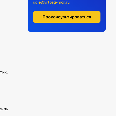
sale@vrtorg-mail.ru
Проконсультироваться
тик,
филь