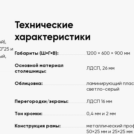
Технические
характеристики
й),
0*25 и
Габариты (Ш×Г×В):
1200 × 600 × 900 мм
ый,
Основной материал
ЛДСП, 26 мм
столешницы:
Облицовка:
ламинирующий плас
светло-серый
Перегородки/экраны:
ЛДСП 16 мм
Тон кромки:
0,4 мм и 2 мм
Конструкция рамы:
металлический про
50×25 мм и 25×25 мм