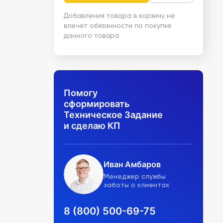
Добавления товара в корзину не
влечет обязанности по покупке
данного товара
Помогу
сформировать
Техническое Задание
и сделаю КП
Иван Амбаров
Менеджер службы
заботы о клиентах
8 (800) 500-69-75