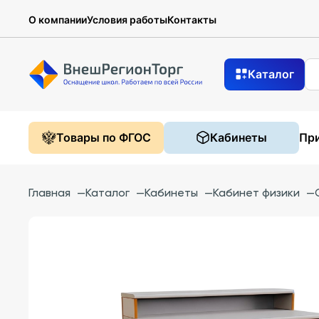
О компании
Условия работы
Контакты
Каталог
Товары по ФГОС
Кабинеты
При
Главная
—
Каталог
—
Кабинеты
—
Кабинет физики
—