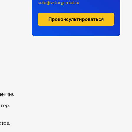
sale@vrtorg-mail.ru
Проконсультироваться
ений),
тор,
вое,