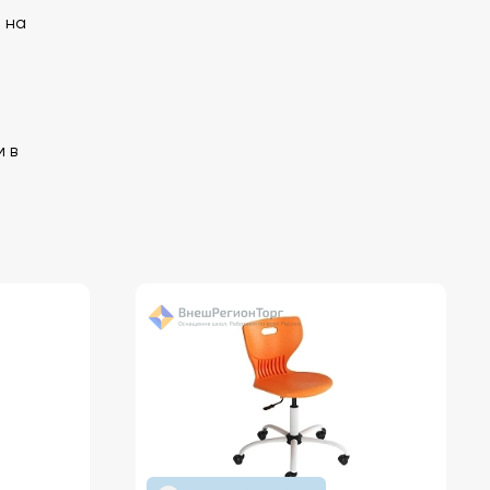
 на
 в