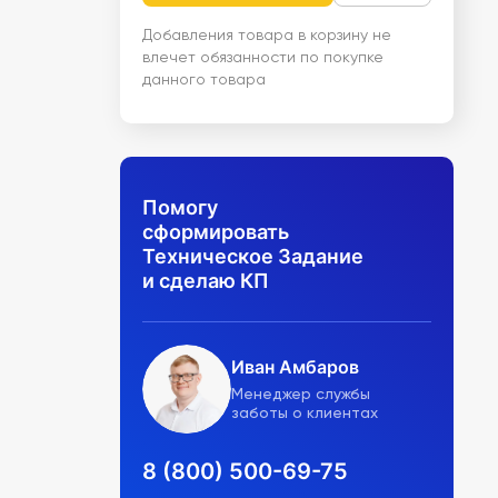
Добавления товара в корзину не
влечет обязанности по покупке
данного товара
Помогу
сформировать
Техническое Задание
и сделаю КП
Иван Амбаров
Менеджер службы
заботы о клиентах
8 (800) 500-69-75