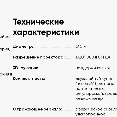
Технические
характеристики
ий за
Диаметр:
Ø 5 м
ария,
Разрешение проектора:
1920*1080 (Full HD)
3D-функция:
поддерживается
ания в
Комплектность:
двухслойный купол
"Базовый" (для помещ
нагнетатель с
регулировкой, проек
медиа-плеер
Отражающее зеркало:
сферическое акрило
ударопрочное