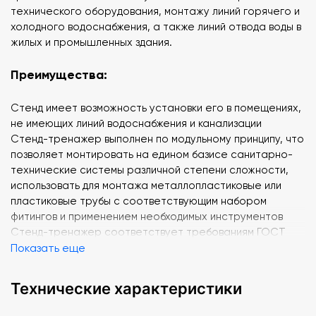
технического оборудования, монтажу линий горячего и
холодного водоснабжения, а также линий отвода воды в
жилых и промышленных здания.
Преимущества:
Стенд имеет возможность установки его в помещениях,
не имеющих линий водоснабжения и канализации
Стенд-тренажер выполнен по модульному принципу, что
позволяет монтировать на едином базисе санитарно-
технические системы различной степени сложности,
использовать для монтажа металлопластиковые или
пластиковые трубы с соответствующим набором
фитингов и применением необходимых инструментов
Стенд-тренажер соответствует требованиям ГОСТ
12.4.113, ГОСТ 12.2.003 и ГОСТ 12.2.049
Показать еще
На модуле подачи воды установлен пульт,
предназначенный для включения насоса и
Технические характеристики
водонагревателя, с системой защиты аппаратуры
Полное методическое обеспечение