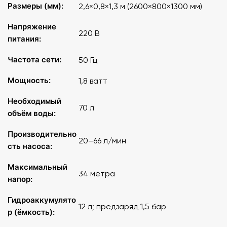
Размеры (мм):
2,6×0,8×1,3 м (2600×800×1300 мм)
В комплекте:
Напряжение
220 В
питания:
Модуль подачи воды
Модуль канализации
Частота сети:
50 Гц
Модуль соединительный
Набор сменных сантехнических устройств и элементов
Мощность:
1,8 ватт
Элементы для монтажа трубопроводов стенда
Набор контрольно-измерительных приборов
Необходимый
70 л
Комплект слесарного инструмента
объём воды:
Паспорт
Производительно
20–66 л/мин
Размер
: 2600х800х1300 мм
сть насоса:
Напряжение питания
Максимальный
: 220 В
34 метра
напор:
Частота
: 50 Гц
Гидроаккумулято
12 л; предзаряд 1,5 бар
р (ёмкость):
Потребляемая мощность
: 1,8 Вт