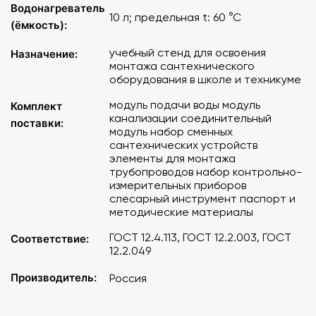
Водонагреватель
Необходимый объем воды
10 л; предельная t: 60 °C
: 70 л
(ёмкость):
Подача насоса
: 20-66 л/мин
учебный стенд для освоения
Назначение:
монтажа сантехнического
оборудования в школе и техникуме
Максимальный напор насоса
: 34 м
модуль подачи воды модуль
Комплект
Объем гидроаккумулятора
: 12 л
канализации соединительный
поставки:
модуль набор сменных
сантехнических устройств
Предварительная зарядка гидроаккумулятора
:
элементы для монтажа
1,5 бар
трубопроводов набор контрольно-
измерительных приборов
Объем водонагревателя
слесарный инструмент паспорт и
: 10 л
методические материалы
Предварительная зарядка гидроаккумулятора
:
ГОСТ 12.4.113, ГОСТ 12.2.003, ГОСТ
Соответствие:
1,5 бар
12.2.049
Производитель:
Россия
Максимальная температура
: 60 градусов Цельсия
Страна-производитель
: Россия