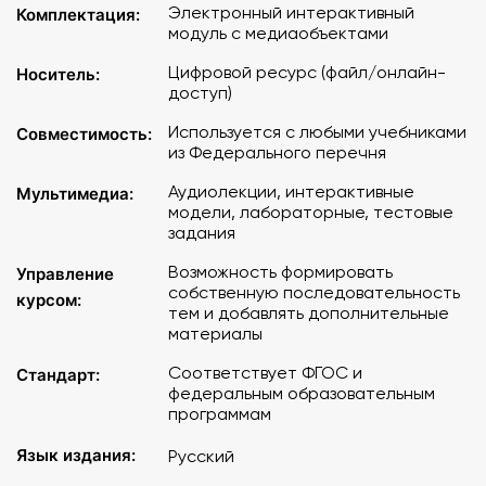
курса, смысл физических величин и законов; умения
Электронный интерактивный
Комплектация:
модуль с медиаобъектами
описывать, объяснять физические явления и
представлять результаты измерений с помощью
Цифровой ресурс (файл/онлайн-
Носитель:
графиков, выявлять на этой основе эмпирические
доступ)
зависимости; знания о практическом использовании
законов физики.
Используется с любыми учебниками
Совместимость:
из Федерального перечня
Содержание
:
Аудиолекции, интерактивные
Мультимедиа:
модели, лабораторные, тестовые
Электрический ток. Сила тока
задания
Сопротивление. Закон Ома для участка цепи
Возможность формировать
Управление
Зависимость сопротивления проводника от
собственную последовательность
курсом:
температуры
тем и добавлять дополнительные
Электрический ток в полупроводнике
материалы
Электрический ток в вакууме
Соответствует ФГОС и
Стандарт:
Соединение проводников
федеральным образовательным
ЭДС. Закон Ома для полной цепи
программам
Закон Джоуля — Ленца
Язык издания:
Русский