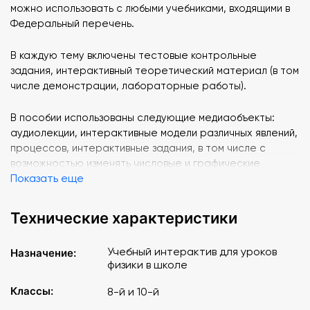
можно использовать с любыми учебниками, входящими в
Федеральный перечень.
В каждую тему включены тестовые контрольные
задания, интерактивный теоретический материал (в том
числе демонстрации, лабораторные работы).
В пособии использованы следующие медиаобъекты:
аудиолекции, интерактивные модели различных явлений,
процессов, интерактивные задания, в том числе с
возможностью изменять числовые и графические
Показать еще
параметры. Отличительной особенностью
интерактивных учебных пособий «Наглядная физика.
Постоянный ток» является создание собственной
Технические характеристики
тематической последовательности курса с
возможностью включить дополнительные медиаобъекты
Учебный интерактив для уроков
Назначение:
в структуру самого пособия.
физики в школе
Учебный материал пособия поможет педагогу
Классы:
8-й и 10-й
сформировать у учащихся: основные понятия учебного