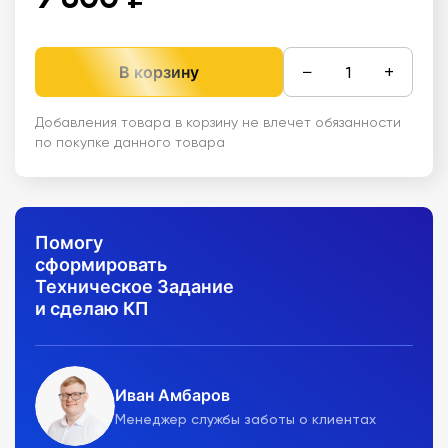
−
+
В корзину
Добавления товара в корзину не влечет обязанности
по покупке данного товара
Помогу
сформировать
Техническое Задание
и сделаю КП
Иван Амбаров
Менеджер службы заботы о клиентах