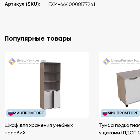
Артикул (SKU):
EXM-4640008177241
Популярные товары
МИНПРОМТОРГ
МИНПРОМТОРГ
Шкаф для хранения учебных
Тумба подкатная
пособий
ящиками (ЛДС