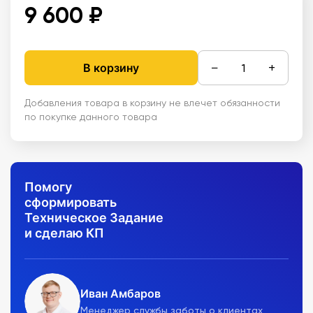
9 600 ₽
−
+
В корзину
Добавления товара в корзину не влечет обязанности
по покупке данного товара
Помогу
сформировать
Техническое Задание
и сделаю КП
Иван Амбаров
Менеджер службы заботы о клиентах