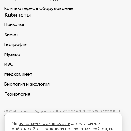
Компьютерное оборудование
Кабинеты
Психолог
Химия
География
Музыка
ИЗО
Медкабинет
Биология и экология
Технология
ООО «Дети наше будущее» ИНН 6671165273 ОГРН 1216600030250 КПП
667101001 БИК 046577674
Мы
используем файлы cookie
для улучшения
Информация на сайте не является публичной офертой. Изображения
могут отличаться от поставляемых товаров. Поставщик оставляет за
работы сайта. Продолжая пользоваться сайтом, вы