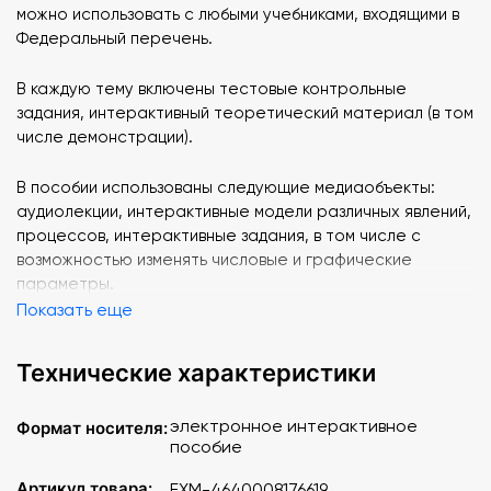
можно использовать с любыми учебниками, входящими в
Федеральный перечень.
В каждую тему включены тестовые контрольные
задания, интерактивный теоретический материал (в том
числе демонстрации).
В пособии использованы следующие медиаобъекты:
аудиолекции, интерактивные модели различных явлений,
процессов, интерактивные задания, в том числе с
возможностью изменять числовые и графические
параметры.
Показать еще
Отличительной особенностью интерактивных учебных
пособий «Наглядная физика. Электростатика и
Технические характеристики
электродинамика» является создание собственной
тематической последовательности курса с
электронное интерактивное
Формат носителя:
возможностью включить дополнительные медиаобъекты
пособие
в структуру самого пособия.
Артикул товара:
EXM-4640008176619