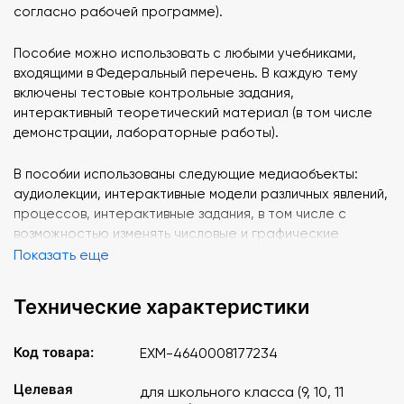
согласно рабочей программе).
Пособие можно использовать с любыми учебниками,
входящими в Федеральный перечень. В каждую тему
включены тестовые контрольные задания,
интерактивный теоретический материал (в том числе
демонстрации, лабораторные работы).
В пособии использованы следующие медиаобъекты:
аудиолекции, интерактивные модели различных явлений,
процессов, интерактивные задания, в том числе с
возможностью изменять числовые и графические
параметры.
Показать еще
Отличительной особенностью интерактивных учебных
Технические характеристики
пособий «Наглядная физика. Механические колебания и
волны» является создание собственной тематической
Код товара:
EXM-4640008177234
последовательности курса с возможностью включить
дополнительные медиаобъекты в структуру самого
Целевая
для школьного класса (9, 10, 11
пособия.