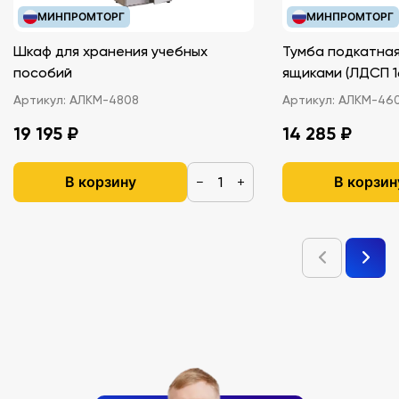
Периодические волны
МИНПРОМТОРГ
МИНПРОМТОРГ
Отражение волн
Преломление волн
Шкаф для хранения учебных
Тумба подкатная
Интерференция волн
пособий
ящиками (ЛДС
Дифракция волн
Артикул:
АЛКМ-4808
Артикул:
АЛКМ-46
Стоячие волны
Звуковые волны
19 195 ₽
14 285 ₽
Слух
Эффект Доплера
В корзину
В корзин
−
+
Тембр. Громкость звука