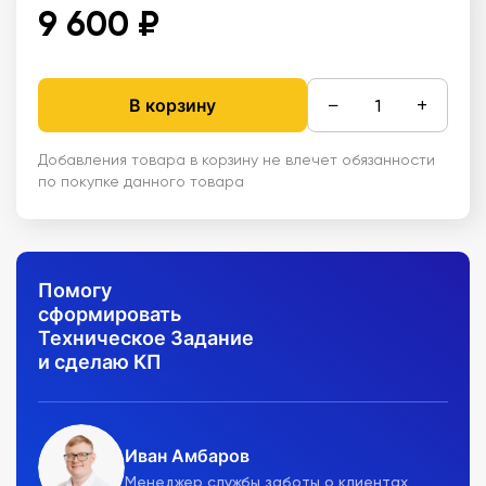
9 600 ₽
−
+
В корзину
Добавления товара в корзину не влечет обязанности
по покупке данного товара
Помогу
сформировать
Техническое Задание
и сделаю КП
Иван Амбаров
Менеджер службы заботы о клиентах