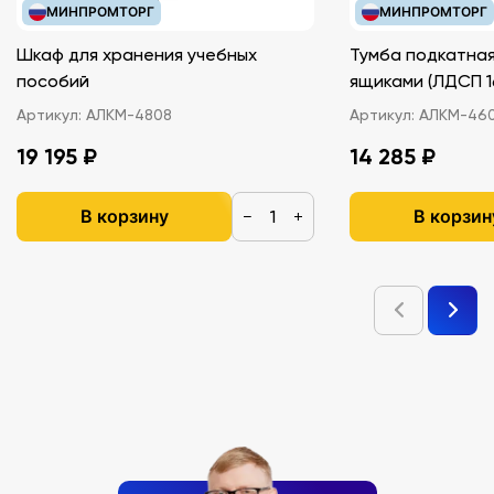
МИНПРОМТОРГ
МИНПРОМТОРГ
Шкаф для хранения учебных
Тумба подкатная
пособий
ящиками (ЛДС
Артикул:
АЛКМ-4808
Артикул:
АЛКМ-46
19 195 ₽
14 285 ₽
В корзину
В корзин
−
+