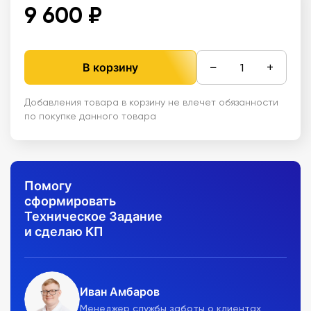
9 600 ₽
−
+
В корзину
Добавления товара в корзину не влечет обязанности
по покупке данного товара
Помогу
сформировать
Техническое Задание
и сделаю КП
Иван Амбаров
Менеджер службы заботы о клиентах