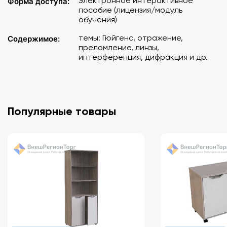
электронное интерактивное
Форма доступа:
Человеческий глаз как оптическая система
пособие (лицензия/модуль
Оптические иллюзии
обучения)
Оптические приборы
темы: Гюйгенс, отражение,
Содержимое:
Интерференция волн
преломление, линзы,
Взаимное усиление и ослабление волн
интерференция, дифракция и др.
Опыт Юнга. Получение когерентных источников
Дифракция света
Дифракция света на щели
Дифракционная решётка
Популярные товары