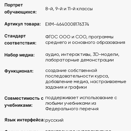
Учебный материал пособия поможет педагогу
Портрет
8-й, 9-й и 11-й классы
сформировать у учащихся: основные понятия учебного
обучающихся:
курса, смысл физических величин и законов; умения
описывать, объяснять физические явления и
Артикул товара:
EXM-4640008176374
представлять результаты измерений с помощью
Стандарт
графиков, выявлять на этой основе эмпирические
ФГОС ООО и СОО, программы
среднего и основного образования
зависимости; знания о практическом использовании
соответствия:
законов физики.
аудио, интерактивы, 3D-модели,
Набор медиа:
лабораторные демонстрации
Содержание
:
создание собственной
Функционал:
последовательности курса,
Принцип Гюйгенса. Отражение волн
добавление медиа, настраиваемые
Изображение предмета в плоском зеркале
задания и графики
Преломление света
Полное внутреннее отражение
поддерживает использование с
Совместимость с
Дисперсия света
любыми учебниками из
учебниками:
Линзы
Федерального перечня
Собирающая линза. Ход лучей
Язык интерфейса:
русский
Изображение предмета в собирающей линзе
Рассеивающая линза