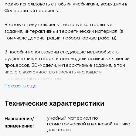
можно использовать с любыми учебниками, входящими в
Федеральный перечень.
В каждую тему включены тестовые контрольные
задания, интерактивный теоретический материал (в
том числе демонстрации, лабораторные работы).
В пособии использованы следующие медиаобъекты:
аудиолекции, интерактивные модели различных явлений,
процессов, 3D-модели, интерактивные задания, в том
числе с возможностью изменять числовые и
графические параметры.
Показать еще
Отличительной особенностью интерактивных учебных
пособий «Наглядная физика. Геометрическая и волновая
Технические характеристики
оптика» является создание собственной тематической
последовательности курса с возможностью включить
учебный материал по
Назначение/
дополнительные медиаобъекты в структуру самого
геометрической и волновой оптике
применение:
пособия.
для школы