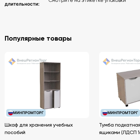
Смотрите на этикетке упаковки
длительности:
Популярные товары
МИНПРОМТОРГ
МИНПРОМТОРГ
Шкаф для хранения учебных
Тумба подкатная
пособий
ящиками (ЛДС