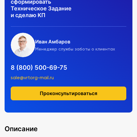
сформировать
Техническое Задание
и сделаю КП
Иван Амбаров
Менеджер службы заботы о клиентах
8 (800) 500-69-75
sale@vrtorg-mail.ru
Проконсультироваться
Описание