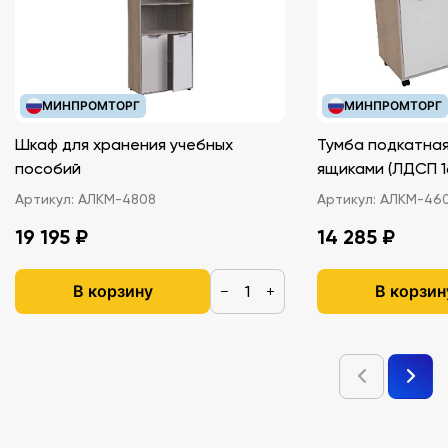
МИНПРОМТОРГ
МИНПРОМТОРГ
Шкаф для хранения учебных
Тумба подкатная
пособий
ящиками (ЛДС
Артикул:
АЛКМ-4808
Артикул:
АЛКМ-46
19 195 ₽
14 285 ₽
В корзину
В корзин
−
+