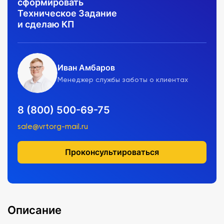
сформировать
Техническое Задание
и сделаю КП
Иван Амбаров
Менеджер службы заботы о клиентах
8 (800) 500-69-75
sale@vrtorg-mail.ru
Проконсультироваться
Описание