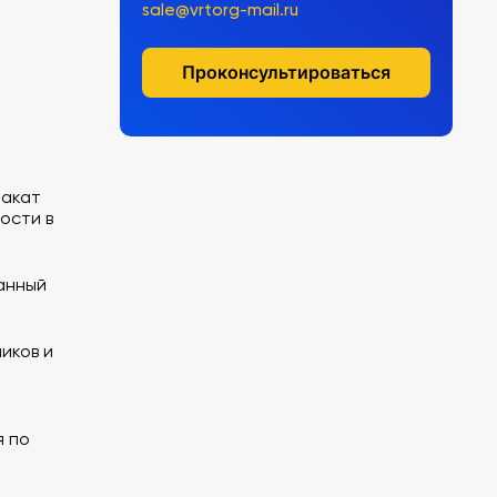
sale@vrtorg-mail.ru
Проконсультироваться
лакат
ости в
анный
иков и
я по