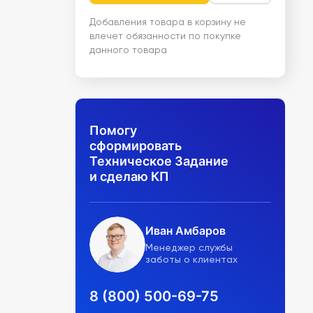
Добавления товара в корзину не
влечет обязанности по покупке
данного товара
Помогу
сформировать
Техническое Задание
и сделаю КП
Иван Амбаров
Менеджер службы
заботы о клиентах
8 (800) 500-69-75