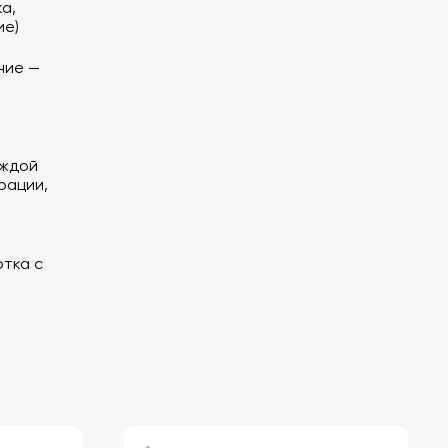
а,
ие)
ние —
аждой
рации,
тка с