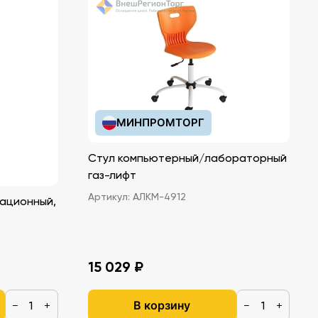
МИНПРОМТОРГ
Стул компьютерный/лабораторный
газ-лифт
Артикул:
АЛКМ-4912
ационный,
15 029 ₽
В корзину
−
+
−
+