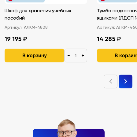
Шкаф для хранения учебных
Тумба подкатная
пособий
ящиками (ЛДС
Артикул:
АЛКМ-4808
Артикул:
АЛКМ-46
19 195 ₽
14 285 ₽
В корзину
В корзин
−
+