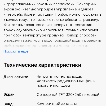
и прорезиненными боковыми элементами. Сенсорный
экран значительно упрощает управление и делает
интерфейс более наглядным. Прибор можно подключить
к компьютеру, что позволяет легко обновить прошивку.
Композитный зонд позволяет измерять в нескольких
точках одновременно и показывать точные измерения
при любой температуре продукта. Прибор способен
определить жёсткость водопроводной воды, проверить
работоспособность фильтра и качество воды из
скважины.
Показать еще
Эковизор со встроенным дозиметром. Он проверяет
Технические характеристики
радиационный фон продуктов питания, воды и любых
предметов. После включения прибор непрерывно
Нитраты, качество воды,
Диагностика:
измеряет радиацию и контролирует накопленную дозу.
жёсткость, радиационный фон и
В прибор встроены датчики электрических и магнитных
накопленная доза
полей в доме, жилой зоне и придомовой территории.
Экран:
Сенсорный TFT 320×240 пикселей
В экспресс-анализаторе установлены аккумуляторы, а
Композитный зонд для
в комплекте поставляется шнур для подключения к
Зонд: