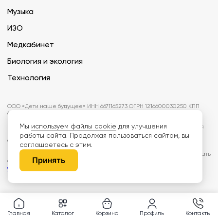
Музыка
ИЗО
Медкабинет
Биология и экология
Технология
ООО «Дети наше будущее» ИНН 6671165273 ОГРН 1216600030250 КПП
667101001 БИК 046577674
Мы
используем файлы cookie
для улучшения
Информация на сайте не является публичной офертой. Изображения
могут отличаться от поставляемых товаров. Поставщик оставляет за
работы сайта. Продолжая пользоваться сайтом, вы
собой право изменить цены и характеристики товаров без
соглашаетесь с этим.
предварительного уведомления заказчика, если это не влияет на
качество поставляемой продукции. Мы используем cookie, чтобы делать
Принять
сайт лучше. Пользуясь сайтом, вы соглашаетесь с
правилами
обработки персональных данных и политикой конфиденциальности.
Главная
Каталог
Корзина
Профиль
Контакты