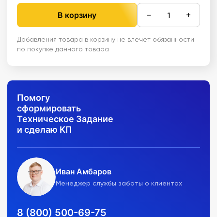
−
+
В корзину
Добавления товара в корзину не влечет обязанности
по покупке данного товара
Помогу
сформировать
Техническое Задание
и сделаю КП
Иван Амбаров
Менеджер службы заботы о клиентах
8 (800) 500-69-75