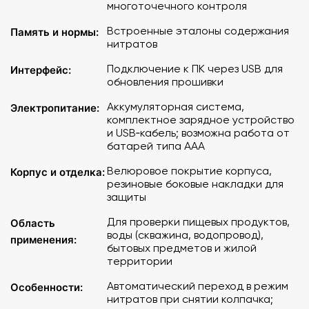
многоточечного контроля
компьютеру и фирменное зарядное устройство.
Встроенные эталоны содержания
Память и нормы:
Особенности
:
нитратов
Подключение к ПК через USB для
Интерфейс:
цветной сенсорный дисплей (320×240 точек);
обновления прошивки
измерение уровня нитратов в овощах и фруктах;
определение качества воды;
Аккумуляторная система,
Электропитание:
поиск зон с повышенным электромагнитным излучением;
комплектное зарядное устройство
и USB‑кабель; возможна работа от
измерение уровня радиационного фона от любых
батарей типа ААА
предметов;
расширенный список продуктов;
Велюровое покрытие корпуса,
Корпус и отделка:
композитный зонд;
резиновые боковые накладки для
подключение к компьютеру;
защиты
автономное питание от батарей стандарта ААА.
Для проверки пищевых продуктов,
Область
воды (скважина, водопровод),
применения:
бытовых предметов и жилой
территории
Автоматический переход в режим
Особенности:
нитратов при снятии колпачка;