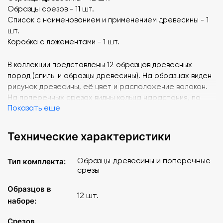
Образцы срезов - 11 шт.
Список с наименованием и применением древесины - 1
шт.
Коробка с ложементами - 1 шт.
В коллекции представлены 12 образцов древесных
пород (спилы и образцы древесины). На образцах виден
рисунок древесины, её цвет и расположение волокон.
На поперечных срезах видны кольца нарастания, по
Показать еще
которым можно определить возраст древесной породы.
Образцы помещены в коробку с ложементами.
Технические характеристики
Образцы древесины и поперечные
Тип комплекта:
срезы
Образцов в
12 шт.
наборе:
Срезов