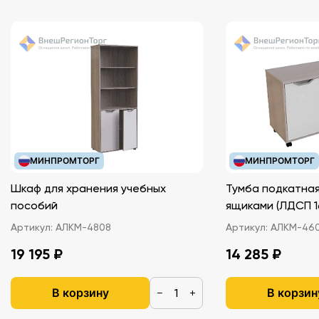
МИНПРОМТОРГ
МИНПРОМТОРГ
Шкаф для хранения учебных
Тумба подкатная
пособий
ящиками (ЛДС
Артикул:
АЛКМ-4808
Артикул:
АЛКМ-46
19 195 ₽
14 285 ₽
В корзину
В корзин
−
+