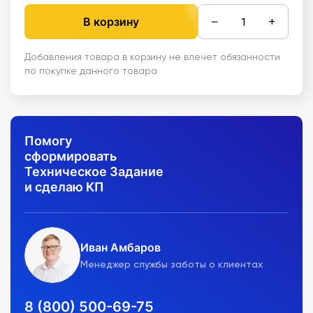
−
+
В корзину
Добавления товара в корзину не влечет обязанности
по покупке данного товара
Помогу
сформировать
Техническое Задание
и сделаю КП
Иван Амбаров
Менеджер службы заботы о клиентах
8 (800) 500-69-75