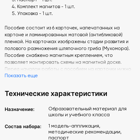
Комплект магнитов - 1 шт.
Упаковка - 1 шт.
Пособие состоит из 6 карточек, напечатанных на
картоне и ламинированных матовой (антибликовой)
пленкой. На карточках изображены стадии развития и
полового размножения шляпочного гриба (Мухомора).
Пособие снабжено магнитным креплением, что
позволяет монтировать схемы на магнитной доске.
Перед началом работы с пособием на карточки нужно
Показать еще
наклеить магнитную резину, предварительно сняв с неё
защитную плёнку. Модель-аппликация упакована в
папку-конверт на кнопке.
Технические характеристики
Образовательный материал для
Назначение:
школы и учебного класса
1 модель-аппликация,
Состав набора:
методические рекомендации,
паспорт