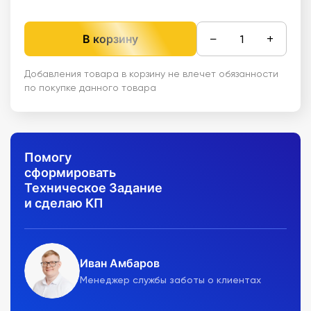
−
+
В корзину
Добавления товара в корзину не влечет обязанности
по покупке данного товара
Помогу
сформировать
Техническое Задание
и сделаю КП
Иван Амбаров
Менеджер службы заботы о клиентах