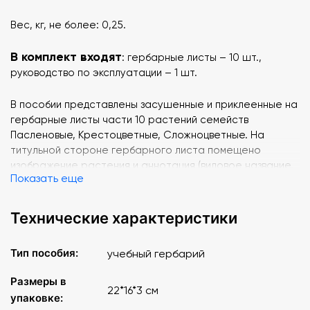
Вес, кг, не более: 0,25.
В комплект входят
: гербарные листы – 10 шт.,
руководство по эксплуатации – 1 шт.
В пособии представлены засушенные и приклеенные на
гербарные листы части 10 растений семейств
Пасленовые, Крестоцветные, Сложноцветные. На
титульной стороне гербарного листа помещено
изображение растения и аннотация (видовое название,
Показать еще
семейство, информация о строении растения, его
свойствах, территории распространения).
Технические характеристики
Перечень образцов
: Горчица Календула Капуста
Картофель Одуванчик Полынь Редис Ромашка аптечная
Тип пособия:
учебный гербарий
Томат обыкновенный Тысячелистник.
Размеры в
22*16*3 см
упаковке: