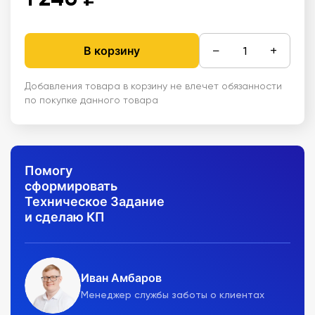
−
+
В корзину
Добавления товара в корзину не влечет обязанности
по покупке данного товара
Помогу
сформировать
Техническое Задание
и сделаю КП
Иван Амбаров
Менеджер службы заботы о клиентах