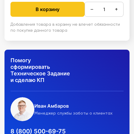
−
+
В корзину
Добавления товара в корзину не влечет обязанности
по покупке данного товара
Помогу
сформировать
Техническое Задание
и сделаю КП
Иван Амбаров
Менеджер службы заботы о клиентах
8 (800) 500-69-75