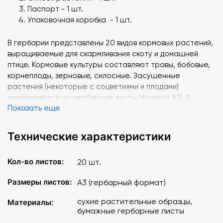
Паспорт - 1 шт.
Упаковочная коробка - 1 шт.
В гербарии представлены 20 видов кормовых растений,
выращиваемые для скармливания скоту и домашней
птице. Кормовые культуры составляют травы, бобовые,
корнеплоды, зерновые, силосные. Засушенные
растения (некоторые с соцветиями и плодами)
наклеиваются на гербарные листы (формат А3). К
Показать еще
гербарию прилагается список с наименованием
растений. В этикетках на гербарных листах даны
краткие описания растений.
Технические характеристики
Изделие упаковано в коробку с маркировкой.
Кол-во листов:
20 шт.
Размеры листов:
A3 (гербарный формат)
сухие растительные образцы,
Материалы:
бумажные гербарные листы