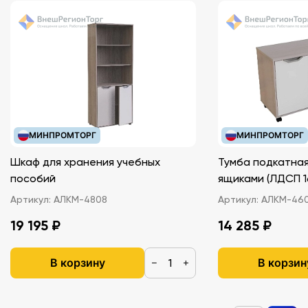
МИНПРОМТОРГ
МИНПРОМТОРГ
Шкаф для хранения учебных
Тумба подкатная
пособий
ящиками (ЛДС
Артикул:
АЛКМ-4808
Артикул:
АЛКМ-46
19 195 ₽
14 285 ₽
В корзину
В корзин
−
+