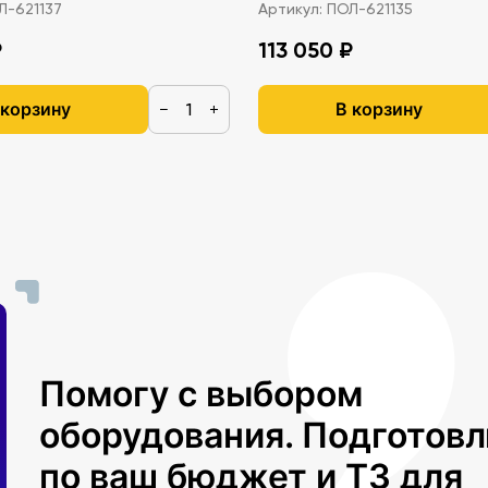
-621137
Артикул:
ПОЛ-621135
₽
113 050 ₽
 корзину
В корзину
−
+
Помогу с выбором
оборудования. Подготов
по ваш бюджет и ТЗ для