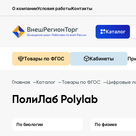
О компании
Условия работы
Контакты
Каталог
Товары по ФГОС
Кабинеты
При
Главная
—
Каталог
—
Товары по ФГОС
—
Цифровые л
ПолиЛаб Polylab
По биологии
По физике