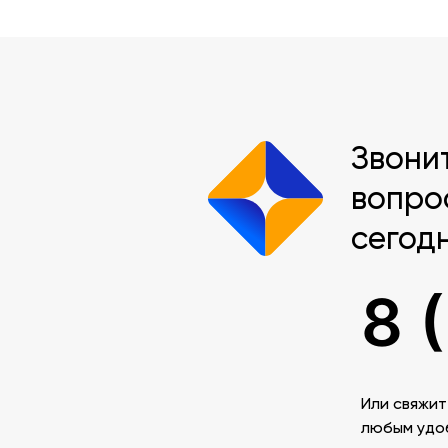
Звони
вопро
сегод
8 
Или свяжит
любым удо