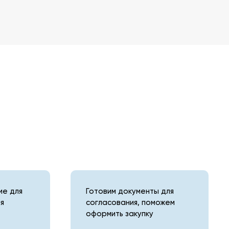
е для
Готовим документы для
я
согласования, поможем
оформить закупку