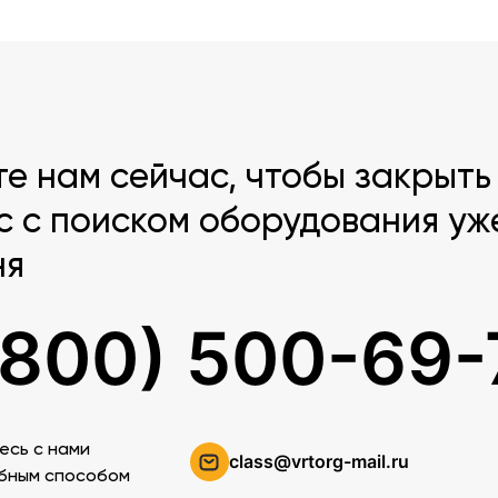
те нам сейчас, чтобы закрыть
с с поиском оборудования уж
ня
(800) 500-69-
есь c нами
class@vrtorg-mail.ru
бным способом