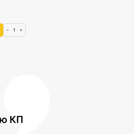
−
+
лю КП