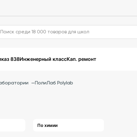
каз 838
Инженерный класс
Кап. ремонт
аборатории
—
ПолиЛаб Polylab
По химии