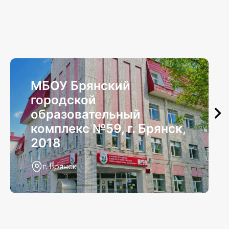
МБОУ Брянский
городской
образовательный
комплекс №59, г. Брянск,
2018
г. Брянск