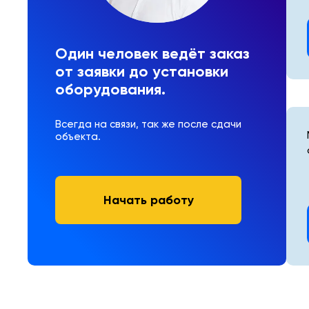
Один человек ведёт заказ
от заявки до установки
оборудования.
Всегда на связи, так же после сдачи
объекта.
Начать работу