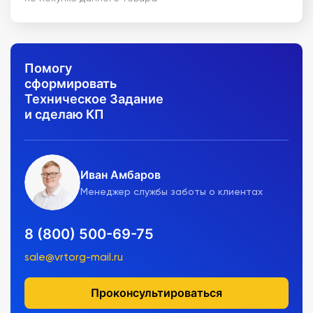
Помогу
сформировать
Техническое Задание
и сделаю КП
Иван Амбаров
Менеджер службы заботы о клиентах
8 (800) 500-69-75
sale@vrtorg-mail.ru
Проконсультироваться