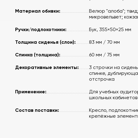
Материал обивки:
Велюр "алоба"; твид
микровельвет; кожза
Ручки/подлокотники:
Бук, 355×50×25 мм
Толщина сиденья (слои):
83 мм / 70 мм
Спинка (толщина):
60 мм / 75 мм
нье,
Декоративные элементы:
3 строчки на сидень
спинке, дублирующа
отстрочка
Применение:
Для учебных аудито
школьных кабинетов
Состав поставки:
Кресло, подлокотни
крепёжные элемент