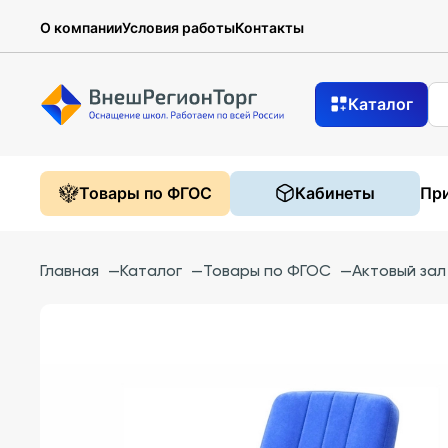
О компании
Условия работы
Контакты
Каталог
Товары по ФГОС
Кабинеты
При
Главная
—
Каталог
—
Товары по ФГОС
—
Актовый зал