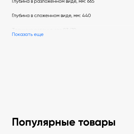
Глубина в разложенном виде, мм: 665
Глубина в сложенном виде, мм: 440
Толщина сиденья, мм: 83/70
Показать еще
Толщина спинки, мм: 60/75
Исполнение: 3 строчки на спинке, 3 строчки на сиде
дублирующая отстрочка
Подлокотники: буковые 355*50*25
Популярные товары