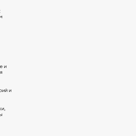
;
м
е и
я
рий и
ки,
ы