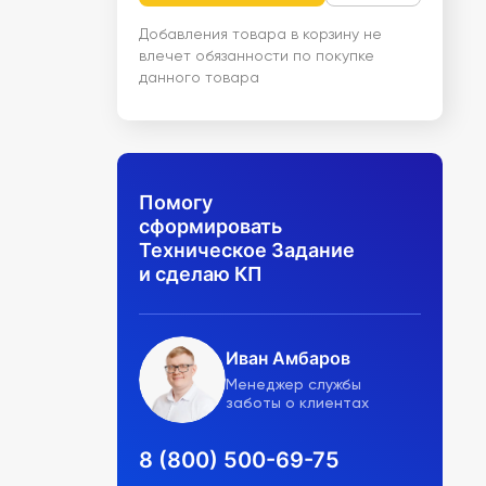
Добавления товара в корзину не
влечет обязанности по покупке
данного товара
Помогу
сформировать
Техническое Задание
и сделаю КП
Иван Амбаров
Менеджер службы
заботы о клиентах
8 (800) 500-69-75