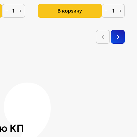
В корзину
−
+
−
+
лю КП